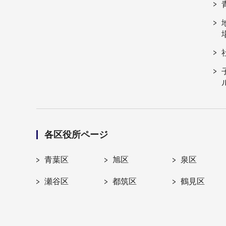
各区役所ページ
青葉区
旭区
泉区
瀬谷区
都筑区
鶴見区