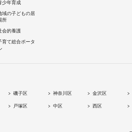
青少年育成
地域の子どもの居
場所
社会的養護
子育て総合ポータ
ル
磯子区
神奈川区
金沢区
戸塚区
中区
西区