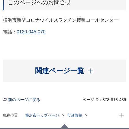
このページへのお問合せ
横浜市新型コロナウイルスワクチン接種コールセンター
電話：
0120-045-070
開く
関連ページ一覧
前のページに戻る
ページID：378-816-489
現在位
現在位置
横浜市トップページ
市政情報
広報・広聴・報道
記者発表
健康福祉局
記者発表 2021年度