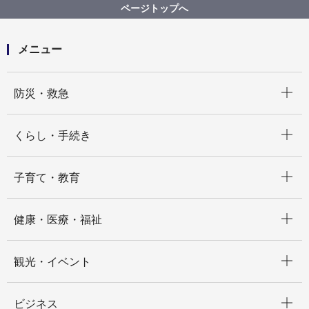
新型コロナワクチン３回目接種「接種券なし接種」を
ページトップへ
集団接種会場（みなとみらい会場、桜木町・馬車道会
場）で実施します
メニュー
開く
防災・救急
開く
くらし・手続き
開く
子育て・教育
開く
健康・医療・福祉
開く
観光・イベント
開く
ビジネス