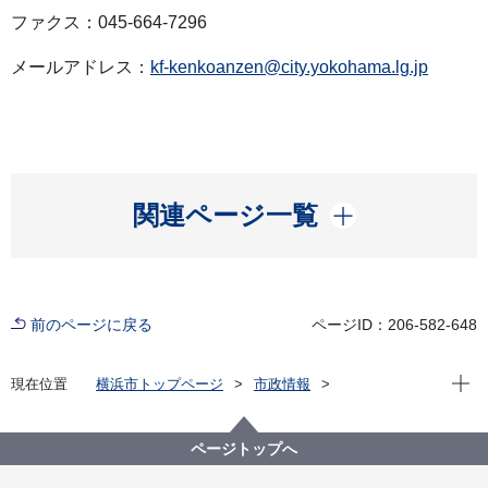
ファクス：045-664-7296
メールアドレス：
kf-kenkoanzen@city.yokohama.lg.jp
開く
関連ページ一覧
前のページに戻る
ページID：206-582-648
現在位
現在位置
横浜市トップページ
市政情報
広報・広聴・報道
記者発表
健康福祉局
記者発表 2021年度
集団接種会場従事者の新型コロナウイルス感染確認に
ページトップへ
ついて