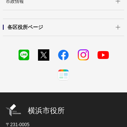
市政情報
開く
各区役所ページ
横浜市役所
〒231-0005