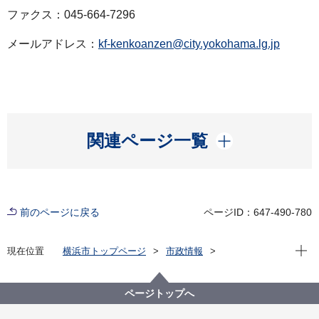
ファクス：045-664-7296
メールアドレス：
kf-kenkoanzen@city.yokohama.lg.jp
開く
関連ページ一覧
前のページに戻る
ページID：647-490-780
現在位
現在位置
横浜市トップページ
市政情報
広報・広聴・報道
記者発表
健康福祉局
記者発表 2021年度
新型コロナウイルス感染症による新たな市内の患者確
ページトップへ
認について