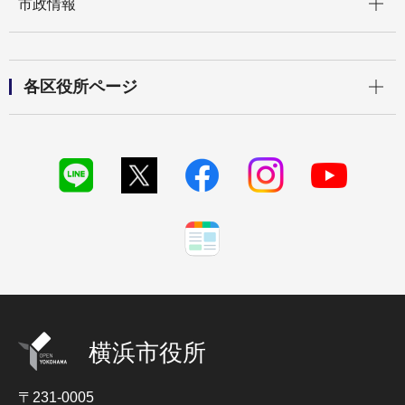
市政情報
開く
各区役所ページ
横浜市役所
〒231-0005