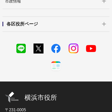
市政情報
開く
各区役所ページ
横浜市役所
〒231-0005