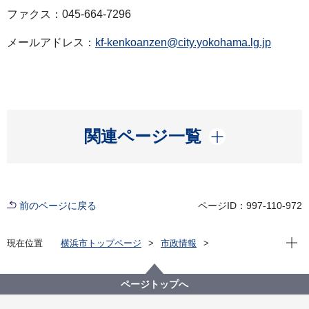
ファクス：045-664-7296
メールアドレス：
kf-kenkoanzen@city.yokohama.lg.jp
開く
関連ページ一覧
前のページに戻る
ページID：997-110-972
現在位
現在位置
横浜市トップページ
市政情報
広報・広聴・報道
記者発表
健康福祉局
記者発表 2021年度
新型コロナウイルス感染症による新たな市内の患者確
ページトップへ
認について