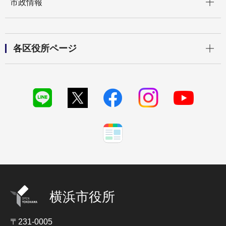
市政情報
開く
各区役所ページ
横浜市役所
〒231-0005