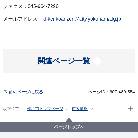
ファクス：045-664-7296
メールアドレス：
kf-kenkoanzen@city.yokohama.lg.jp
開く
関連ページ一覧
前のページに戻る
ページID：907-489-554
現在位
現在位置
横浜市トップページ
市政情報
広報・広聴・報道
記者発表
健康福祉局
記者発表 2021年度
新型コロナウイルス感染症による新たな市内の患者確
ページトップへ
認について