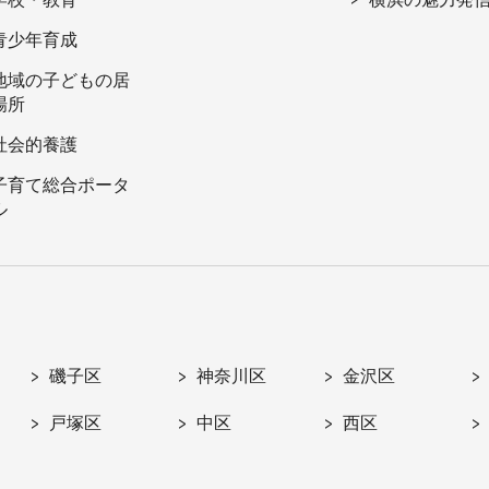
青少年育成
地域の子どもの居
場所
社会的養護
子育て総合ポータ
ル
磯子区
神奈川区
金沢区
戸塚区
中区
西区