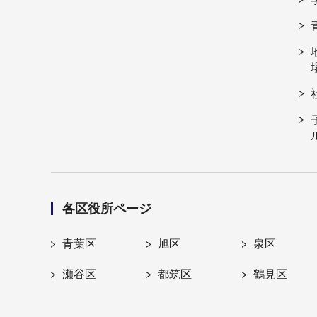
各区役所ページ
青葉区
旭区
泉区
瀬谷区
都筑区
鶴見区