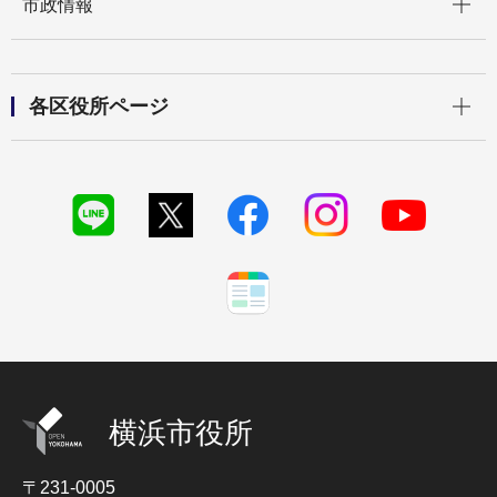
市政情報
開く
各区役所ページ
横浜市役所
〒231-0005