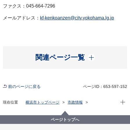
ファクス：045-664-7296
メールアドレス：
kf-kenkoanzen@city.yokohama.lg.jp
開く
関連ページ一覧
前のページに戻る
ページID：653-597-152
現在位
現在位置
横浜市トップページ
市政情報
広報・広聴・報道
記者発表
健康福祉局
記者発表 2021年度
新型コロナウイルス感染症による新たな市内の患者確
ページトップへ
認について