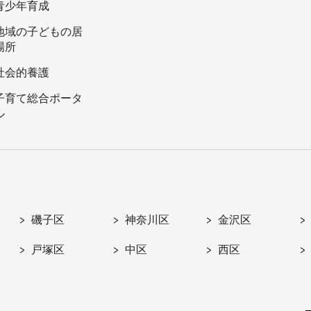
青少年育成
地域の子どもの居
場所
社会的養護
子育て総合ポータ
ル
磯子区
神奈川区
金沢区
戸塚区
中区
西区