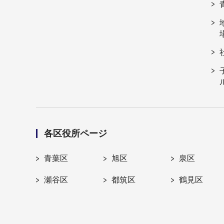
各区役所ページ
青葉区
旭区
泉区
瀬谷区
都筑区
鶴見区