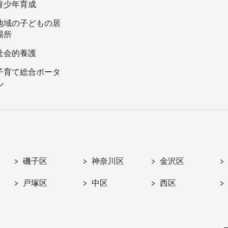
青少年育成
地域の子どもの居
場所
社会的養護
子育て総合ポータ
ル
磯子区
神奈川区
金沢区
戸塚区
中区
西区