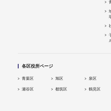
各区役所ページ
青葉区
旭区
泉区
瀬谷区
都筑区
鶴見区