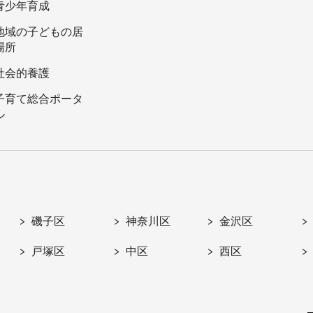
青少年育成
地域の子どもの居
場所
社会的養護
子育て総合ポータ
ル
磯子区
神奈川区
金沢区
戸塚区
中区
西区