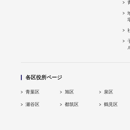
各区役所ページ
青葉区
旭区
泉区
瀬谷区
都筑区
鶴見区