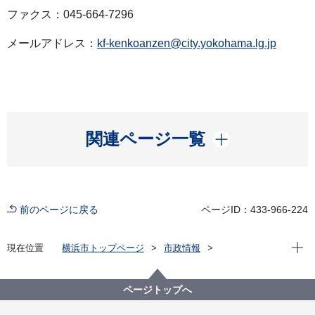
ファクス：045-664-7296
メールアドレス：
kf-kenkoanzen@city.yokohama.lg.jp
開く
関連ページ一覧
前のページに戻る
ページID：433-966-224
現在位
現在位置
横浜市トップページ
市政情報
広報・広聴・報道
記者発表
健康福祉局
記者発表 2021年度
新型コロナウイルス感染症による新たな市内の患者確
ページトップへ
認について