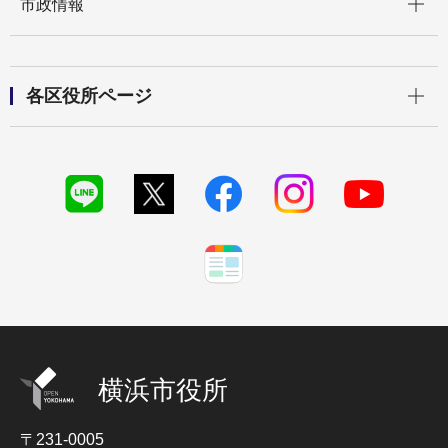
市政情報
開く
各区役所ページ
横浜市役所
〒231-0005