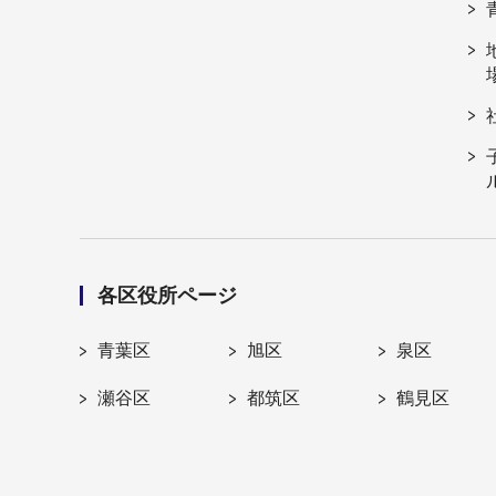
各区役所ページ
青葉区
旭区
泉区
瀬谷区
都筑区
鶴見区