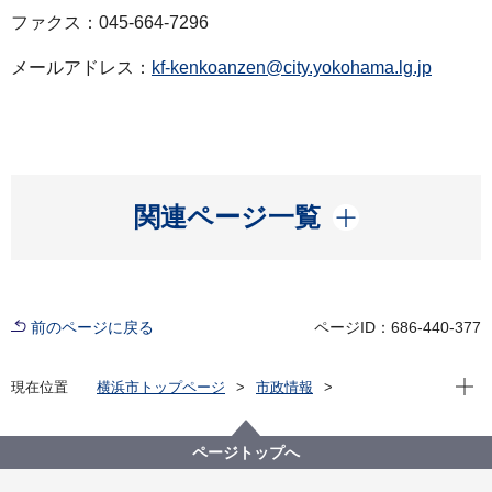
ファクス：045-664-7296
メールアドレス：
kf-kenkoanzen@city.yokohama.lg.jp
開く
関連ページ一覧
前のページに戻る
ページID：686-440-377
現在位
現在位置
横浜市トップページ
市政情報
広報・広聴・報道
記者発表
健康福祉局
記者発表 2021年度
新型コロナウイルス感染症による新たな市内の患者確
ページトップへ
認について