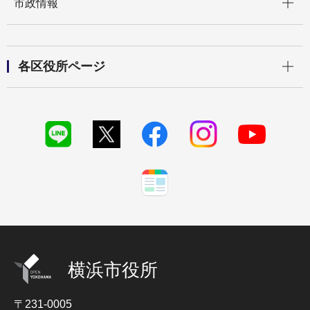
市政情報
開く
各区役所ページ
横浜市役所
〒231-0005