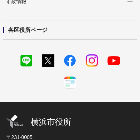
市政情報
開く
各区役所ページ
横浜市役所
〒231-0005