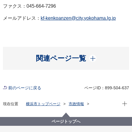
ファクス：045-664-7296
メールアドレス：
kf-kenkoanzen@city.yokohama.lg.jp
開く
関連ページ一覧
前のページに戻る
ページID：899-504-637
現在位
現在位置
横浜市トップページ
市政情報
広報・広聴・報道
記者発表
健康福祉局
記者発表 2021年度
新型コロナウイルス感染症による新たな市内の患者確
ページトップへ
認について