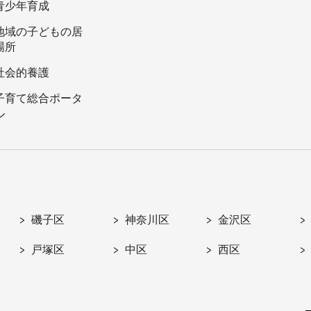
青少年育成
地域の子どもの居
場所
社会的養護
子育て総合ポータ
ル
磯子区
神奈川区
金沢区
戸塚区
中区
西区