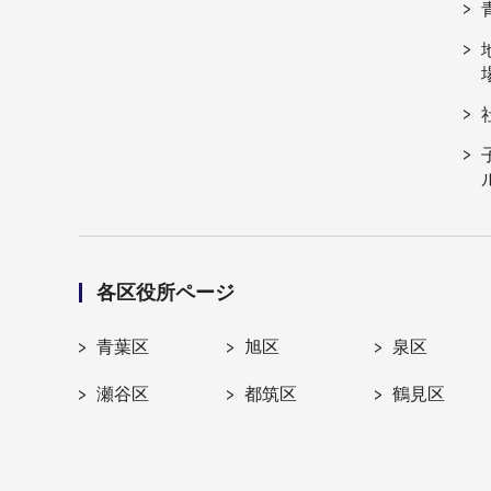
各区役所ページ
青葉区
旭区
泉区
瀬谷区
都筑区
鶴見区