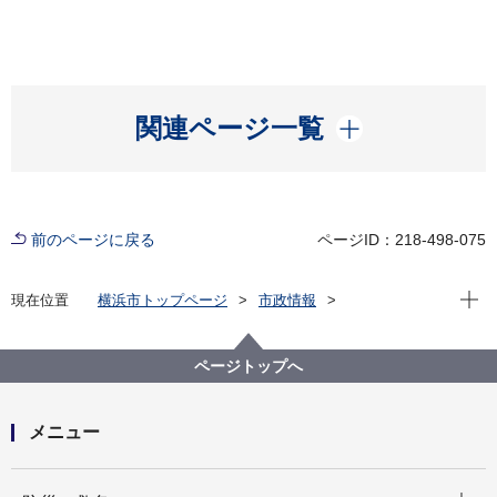
開く
関連ページ一覧
前のページに戻る
ページID：218-498-075
現在位
現在位置
横浜市トップページ
市政情報
広報・広聴・報道
記者発表
健康福祉局
記者発表 2021年度
【記者発表資料】新型コロナウイルスワクチン接種に
ページトップへ
ついて
メニュー
開く