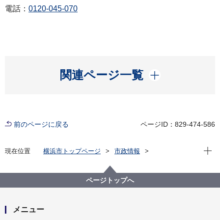
電話：
0120-045-070
開く
関連ページ一覧
前のページに戻る
ページID：829-474-586
現在位
現在位置
横浜市トップページ
市政情報
広報・広聴・報道
記者発表
健康福祉局
記者発表 2021年度
新型コロナワクチン３回目接種集団接種会場での接種
ページトップへ
回数を増やします！
メニュー