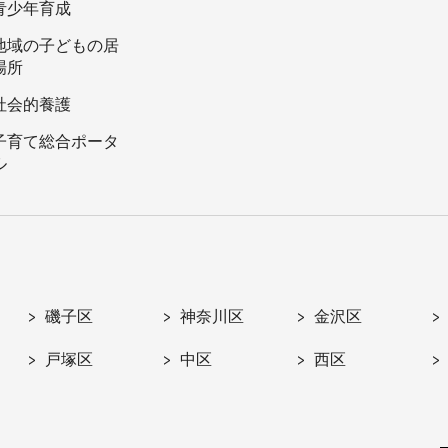
青少年育成
地域の子どもの居
場所
社会的養護
子育て総合ポータ
ル
磯子区
神奈川区
金沢区
戸塚区
中区
西区