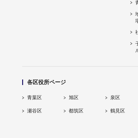
各区役所ページ
青葉区
旭区
泉区
瀬谷区
都筑区
鶴見区