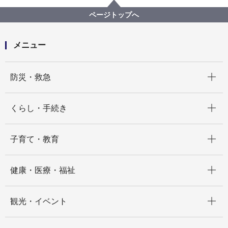
記者発表 2021年度
【記者発表】介護老人保健施設「しらさぎ苑」におけ
ページトップへ
る新型コロナウイルス感染について
メニュー
開く
防災・救急
開く
くらし・手続き
開く
子育て・教育
開く
健康・医療・福祉
開く
観光・イベント
開く