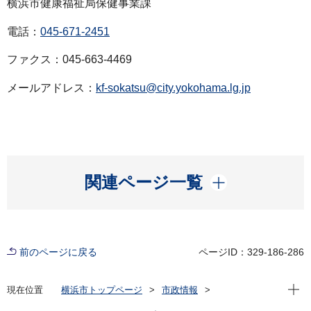
横浜市健康福祉局保健事業課
電話：
045-671-2451
ファクス：045-663-4469
メールアドレス：
kf-sokatsu@city.yokohama.lg.jp
開く
関連ページ一覧
前のページに戻る
ページID：329-186-286
現在位
現在位置
横浜市トップページ
市政情報
広報・広聴・報道
記者発表
健康福祉局