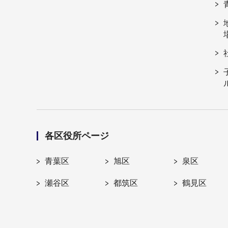
各区役所ページ
青葉区
旭区
泉区
瀬谷区
都筑区
鶴見区