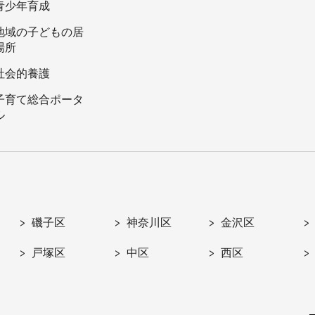
青少年育成
地域の子どもの居
場所
社会的養護
子育て総合ポータ
ル
磯子区
神奈川区
金沢区
戸塚区
中区
西区