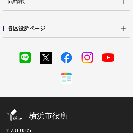
市政情報
開く
各区役所ページ
横浜市役所
〒231-0005