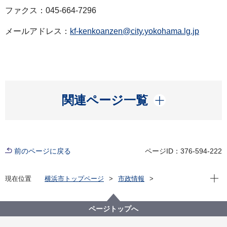
ファクス：045-664-7296
メールアドレス：
kf-kenkoanzen@city.yokohama.lg.jp
開く
関連ページ一覧
前のページに戻る
ページID：376-594-222
現在位
現在位置
横浜市トップページ
市政情報
広報・広聴・報道
記者発表
健康福祉局
記者発表 2021年度
新型コロナウイルス感染症による新たな市内の患者確
ページトップへ
認について