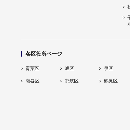
各区役所ページ
青葉区
旭区
泉区
瀬谷区
都筑区
鶴見区