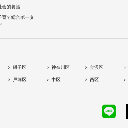
社会的養護
子育て総合ポータ
ル
磯子区
神奈川区
金沢区
戸塚区
中区
西区