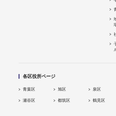
各区役所ページ
青葉区
旭区
泉区
瀬谷区
都筑区
鶴見区