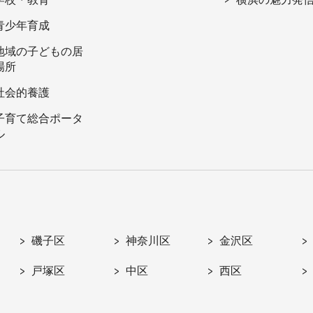
青少年育成
地域の子どもの居
場所
社会的養護
子育て総合ポータ
ル
磯子区
神奈川区
金沢区
戸塚区
中区
西区