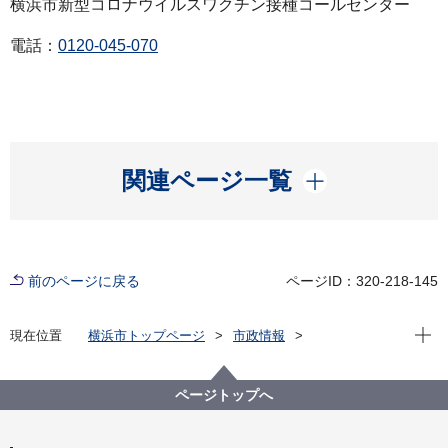
横浜市新型コロナウイルスワクチン接種コールセンター
電話：
0120-045-070
開く
関連ページ一覧
前のページに戻る
ページID：320-218-145
現在位
現在位置
横浜市トップページ
市政情報
広報・広聴・報道
記者発表
健康福祉局
記者発表 2021年度
若者向けワクチン接種センター、深夜・早朝接種及び
ページトップへ
大規模接種における予約開始のお知らせ