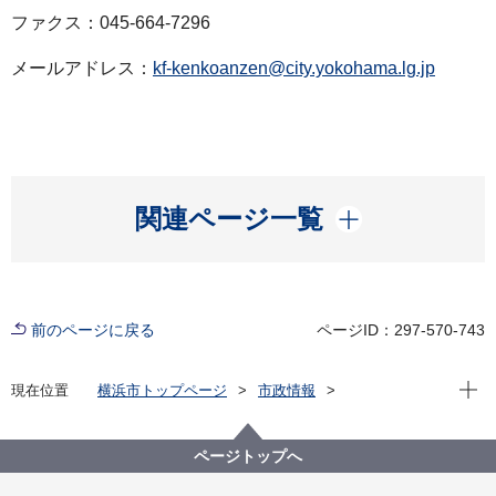
ファクス：045-664-7296
メールアドレス：
kf-kenkoanzen@city.yokohama.lg.jp
開く
関連ページ一覧
前のページに戻る
ページID：297-570-743
現在位
現在位置
横浜市トップページ
市政情報
広報・広聴・報道
記者発表
健康福祉局
記者発表 2021年度
新型コロナウイルス感染症による新たな市内の患者確
ページトップへ
認について