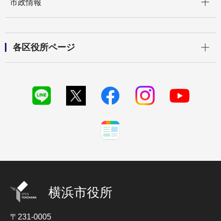
市政情報
開く
各区役所ページ
横浜市役所
〒231-0005