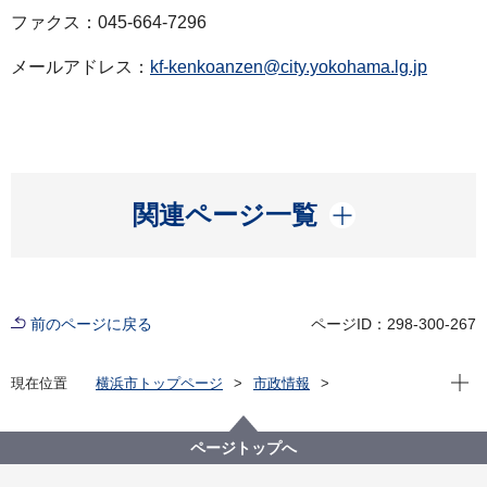
ファクス：045-664-7296
メールアドレス：
kf-kenkoanzen@city.yokohama.lg.jp
開く
関連ページ一覧
前のページに戻る
ページID：298-300-267
現在位
現在位置
横浜市トップページ
市政情報
広報・広聴・報道
記者発表
健康福祉局
記者発表 2021年度
新型コロナウイルス感染症による新たな市内の患者確
ページトップへ
認について