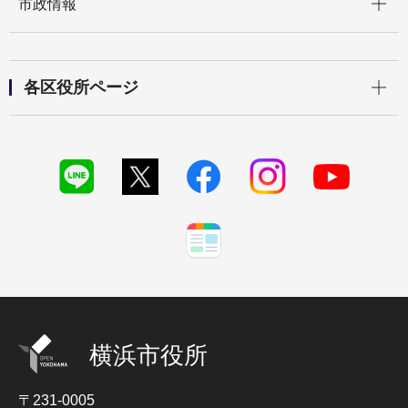
市政情報
開く
各区役所ページ
横浜市役所
〒231-0005