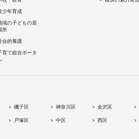
青少年育成
地域の子どもの居
場所
社会的養護
子育て総合ポータ
ル
磯子区
神奈川区
金沢区
戸塚区
中区
西区