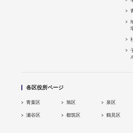
各区役所ページ
青葉区
旭区
泉区
瀬谷区
都筑区
鶴見区