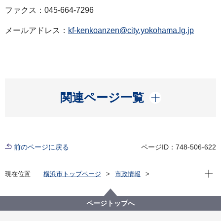
ファクス：045-664-7296
メールアドレス：
kf-kenkoanzen@city.yokohama.lg.jp
開く
関連ページ一覧
前のページに戻る
ページID：748-506-622
現在位
現在位置
横浜市トップページ
市政情報
広報・広聴・報道
記者発表
健康福祉局
記者発表 2021年度
新型コロナウイルス感染症による新たな市内の患者確
ページトップへ
認について