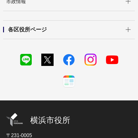
市政情報
開く
各区役所ページ
横浜市役所
〒231-0005