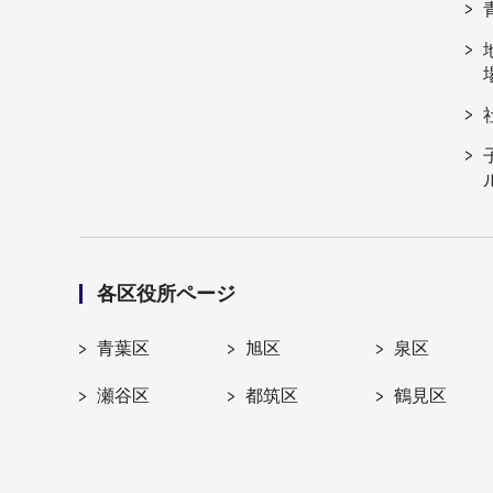
各区役所ページ
青葉区
旭区
泉区
瀬谷区
都筑区
鶴見区