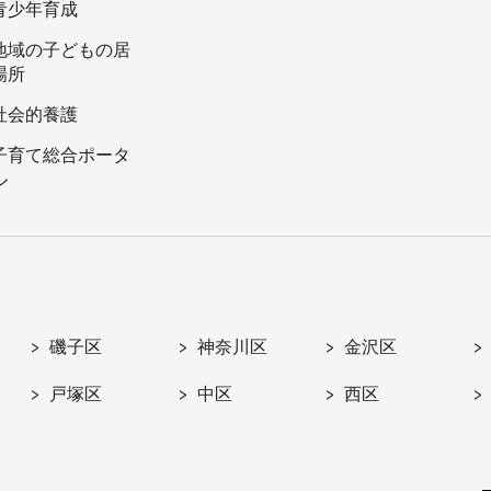
青少年育成
地域の子どもの居
場所
社会的養護
子育て総合ポータ
ル
磯子区
神奈川区
金沢区
戸塚区
中区
西区