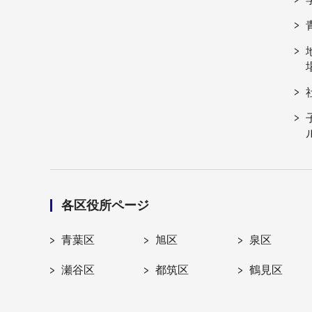
各区役所ページ
青葉区
旭区
泉区
瀬谷区
都筑区
鶴見区