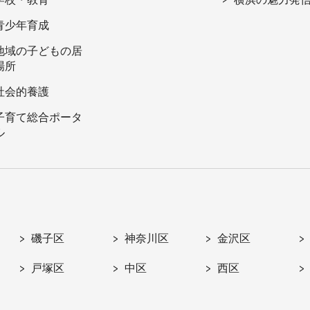
青少年育成
地域の子どもの居
場所
社会的養護
子育て総合ポータ
ル
磯子区
神奈川区
金沢区
戸塚区
中区
西区