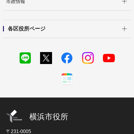
市政情報
開く
各区役所ページ
横浜市役所
〒231-0005