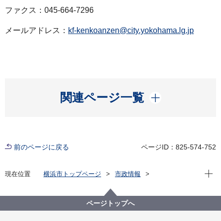
ファクス：045-664-7296
メールアドレス：
kf-kenkoanzen@city.yokohama.lg.jp
開く
関連ページ一覧
前のページに戻る
ページID：825-574-752
現在位
現在位置
横浜市トップページ
市政情報
広報・広聴・報道
記者発表
健康福祉局
記者発表 2021年度
新型コロナウイルス感染症による新たな市内の患者確
ページトップへ
認について