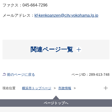
ファクス：045-664-7296
メールアドレス：
kf-kenkoanzen@city.yokohama.lg.jp
開く
関連ページ一覧
前のページに戻る
ページID：289-613-748
現在位
現在位置
横浜市トップページ
市政情報
広報・広聴・報道
記者発表
健康福祉局
記者発表 2021年度
集団接種会場従事者の新型コロナウイルス感染確認に
ページトップへ
ついて