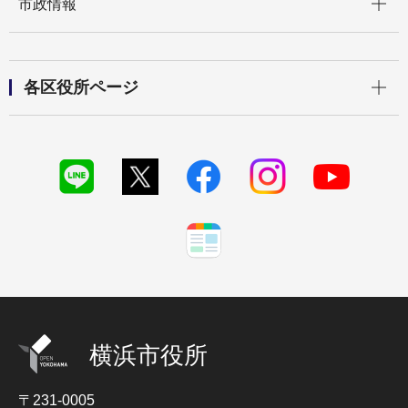
市政情報
開く
各区役所ページ
横浜市役所
〒231-0005