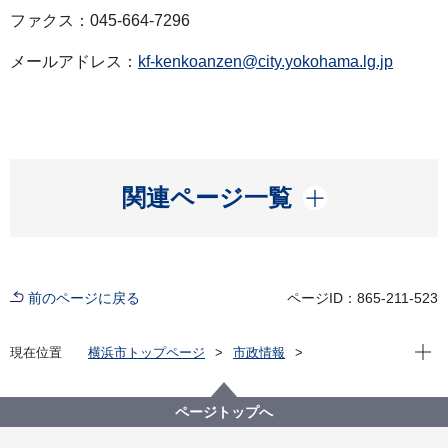
ファクス：045-664-7296
メールアドレス：
kf-kenkoanzen@city.yokohama.lg.jp
開く
関連ページ一覧
前のページに戻る
ページID：865-211-523
現在位
現在位置
横浜市トップページ
市政情報
広報・広聴・報道
記者発表
健康福祉局
記者発表 2021年度
新型コロナウイルス感染症による新たな市内の患者確
ページトップへ
認について