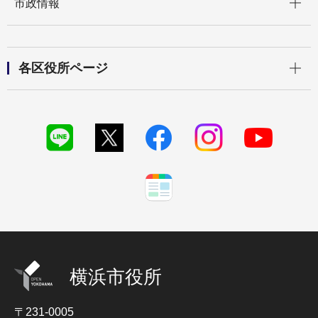
市政情報
開く
各区役所ページ
横浜市役所
〒231-0005