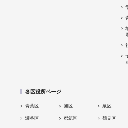
各区役所ページ
青葉区
旭区
泉区
瀬谷区
都筑区
鶴見区