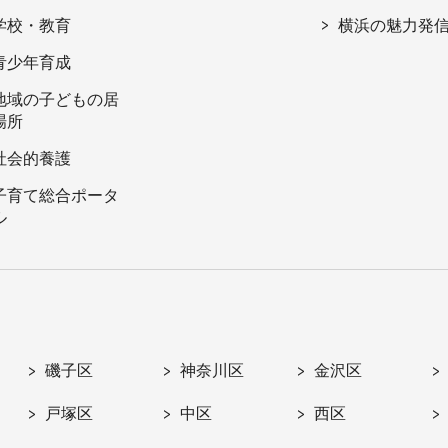
学校・教育
横浜の魅力発
青少年育成
地域の子どもの居
場所
社会的養護
子育て総合ポータ
ル
磯子区
神奈川区
金沢区
戸塚区
中区
西区