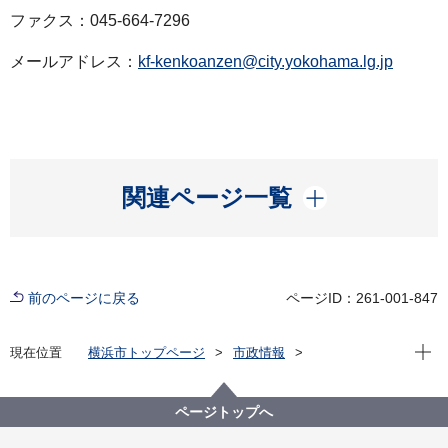
ファクス：045-664-7296
メールアドレス：
kf-kenkoanzen@city.yokohama.lg.jp
開く
関連ページ一覧
前のページに戻る
ページID：261-001-847
現在位
現在位置
横浜市トップページ
市政情報
広報・広聴・報道
記者発表
健康福祉局
記者発表 2022年度
新型コロナウイルス感染症による新たな市内の患者確
ページトップへ
認について