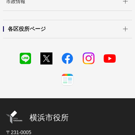
市政情報
開く
各区役所ページ
横浜市役所
〒231-0005