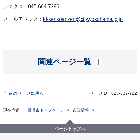
ファクス：045-664-7296
メールアドレス：
kf-kenkoanzen@city.yokohama.lg.jp
開く
関連ページ一覧
前のページに戻る
ページID：823-637-722
現在位
現在位置
横浜市トップページ
市政情報
広報・広聴・報道
記者発表
健康福祉局
記者発表 2022年度
新型コロナウイルス感染症による新たな市内の患者確
ページトップへ
認について