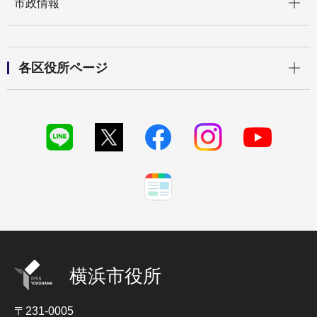
市政情報
開く
各区役所ページ
横浜市役所
〒231-0005