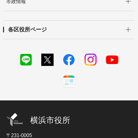
市政情報
開く
各区役所ページ
横浜市役所
〒231-0005