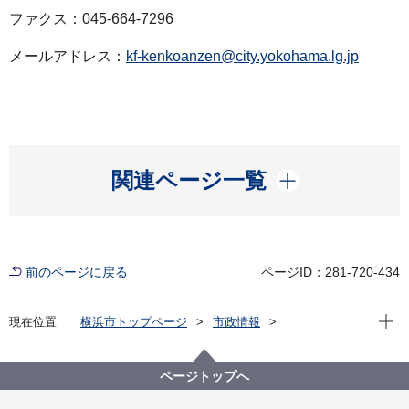
ファクス：045-664-7296
メールアドレス：
kf-kenkoanzen@city.yokohama.lg.jp
開く
関連ページ一覧
前のページに戻る
ページID：281-720-434
現在位
現在位置
横浜市トップページ
市政情報
広報・広聴・報道
記者発表
健康福祉局
記者発表 2022年度
新型コロナウイルス感染症による新たな市内の患者確
ページトップへ
認について