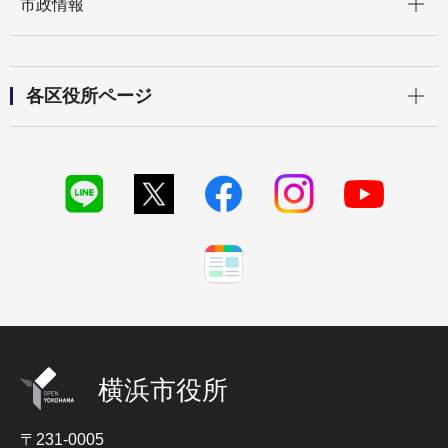
市政情報
開く
各区役所ページ
横浜市役所
〒231-0005