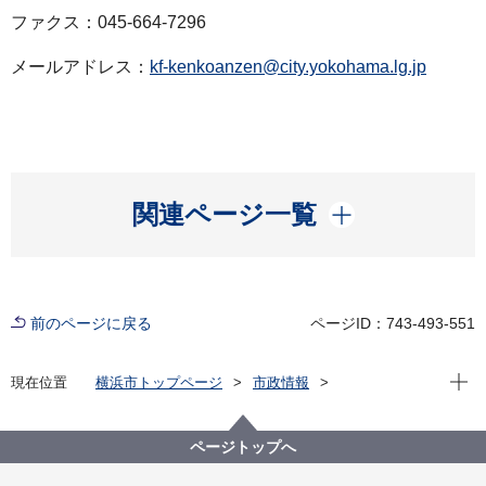
ファクス：045-664-7296
メールアドレス：
kf-kenkoanzen@city.yokohama.lg.jp
開く
関連ページ一覧
前のページに戻る
ページID：743-493-551
現在位
現在位置
横浜市トップページ
市政情報
広報・広聴・報道
記者発表
健康福祉局
記者発表 2022年度
新型コロナウイルス感染症による新たな市内の患者確
ページトップへ
認について