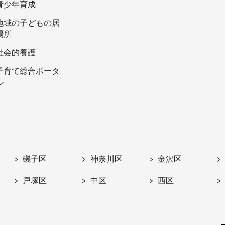
青少年育成
地域の子どもの居
場所
社会的養護
子育て総合ポータ
ル
磯子区
神奈川区
金沢区
戸塚区
中区
西区