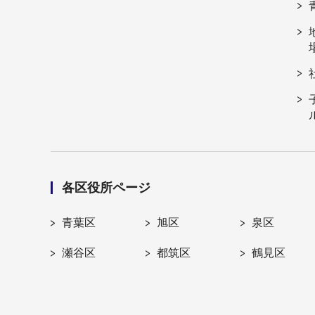
各区役所ページ
青葉区
旭区
泉区
瀬谷区
都筑区
鶴見区