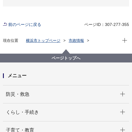
前のページに戻る
ページID：307-277-355
現在位
現在位置
横浜市トップページ
市政情報
広報・広聴・報道
記者発表
健康福祉局
記者発表 2022年度
【記者発表】「横浜市ことぶき協働スペース」による
ページトップへ
シンポジウムを開催します
メニュー
開く
防災・救急
開く
くらし・手続き
開く
子育て・教育