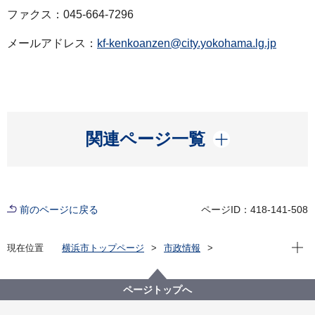
ファクス：045-664-7296
メールアドレス：
kf-kenkoanzen@city.yokohama.lg.jp
開く
関連ページ一覧
前のページに戻る
ページID：418-141-508
現在位
現在位置
横浜市トップページ
市政情報
広報・広聴・報道
記者発表
健康福祉局
記者発表 2022年度
新型コロナウイルス感染症による新たな市内の患者確
ページトップへ
認について