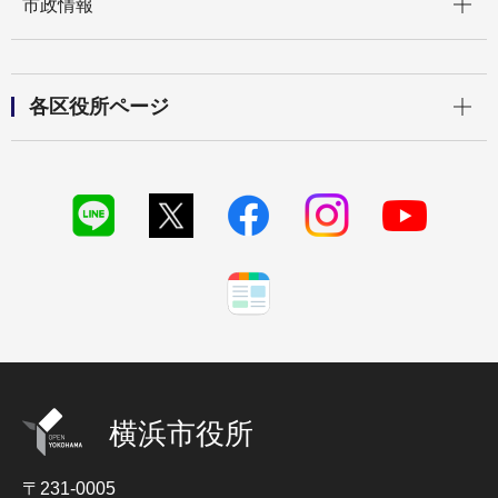
市政情報
開く
各区役所ページ
横浜市役所
〒231-0005