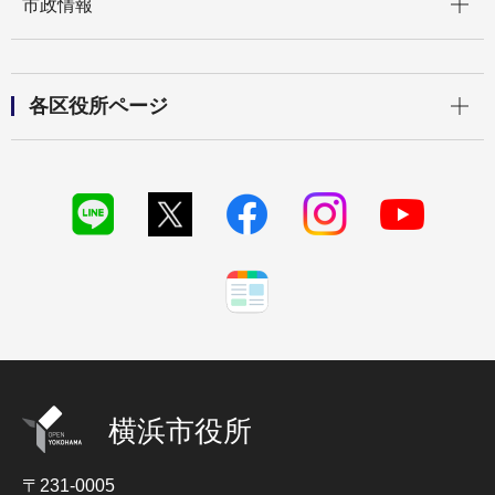
市政情報
開く
各区役所ページ
横浜市役所
〒231-0005