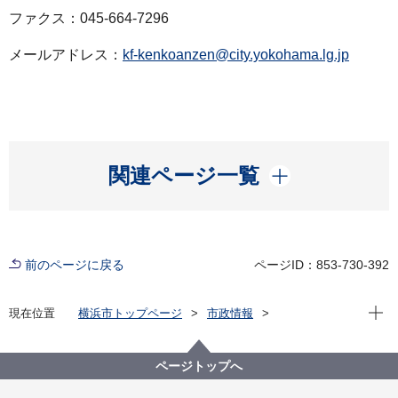
ファクス：045-664-7296
メールアドレス：
kf-kenkoanzen@city.yokohama.lg.jp
開く
関連ページ一覧
前のページに戻る
ページID：853-730-392
現在位
現在位置
横浜市トップページ
市政情報
広報・広聴・報道
記者発表
健康福祉局
記者発表 2022年度
新型コロナウイルス感染症による新たな市内の患者確
ページトップへ
認について