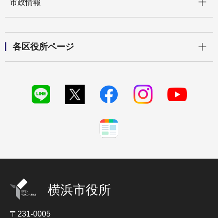
市政情報
開く
各区役所ページ
横浜市役所
〒231-0005