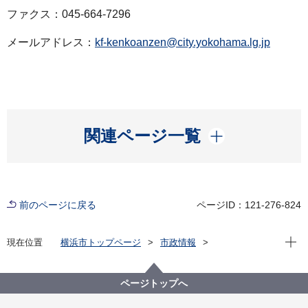
ファクス：045-664-7296
メールアドレス：
kf-kenkoanzen@city.yokohama.lg.jp
開く
関連ページ一覧
前のページに戻る
ページID：121-276-824
現在位
現在位置
横浜市トップページ
市政情報
広報・広聴・報道
記者発表
健康福祉局
記者発表 2022年度
新型コロナウイルス感染症による新たな市内の患者確
ページトップへ
認について