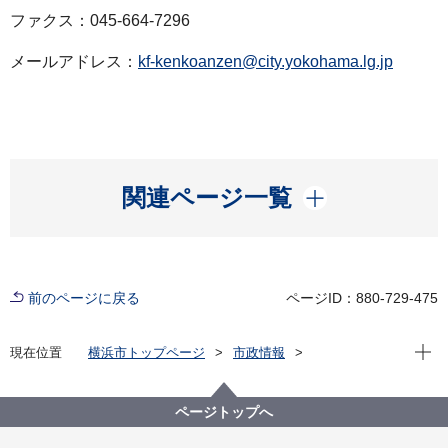
ファクス：045-664-7296
メールアドレス：
kf-kenkoanzen@city.yokohama.lg.jp
開く
関連ページ一覧
前のページに戻る
ページID：880-729-475
現在位
現在位置
横浜市トップページ
市政情報
広報・広聴・報道
記者発表
健康福祉局
記者発表 2022年度
新型コロナウイルス感染症による新たな市内の患者確
ページトップへ
認について