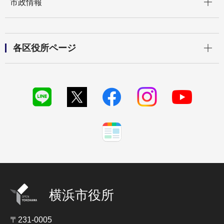
市政情報
開く
各区役所ページ
横浜市役所
〒231-0005