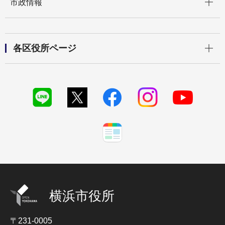
市政情報
開く
各区役所ページ
横浜市役所
〒231-0005