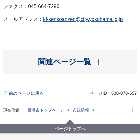
ファクス：045-664-7296
メールアドレス：
kf-kenkoanzen@city.yokohama.lg.jp
開く
関連ページ一覧
前のページに戻る
ページID：530-078-657
現在位
現在位置
横浜市トップページ
市政情報
広報・広聴・報道
記者発表
健康福祉局
記者発表 2022年度
新型コロナウイルス感染症による新たな市内の患者確
ページトップへ
認について