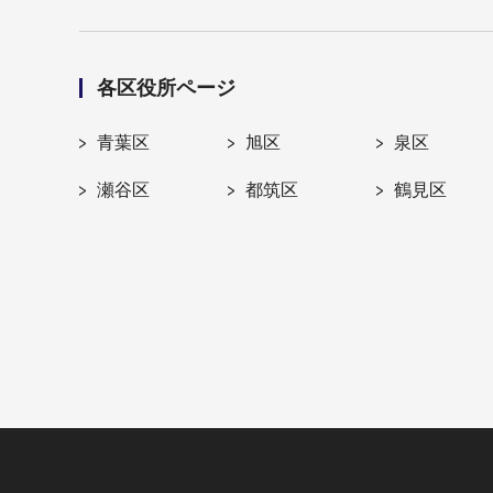
各区役所ページ
青葉区
旭区
泉区
瀬谷区
都筑区
鶴見区