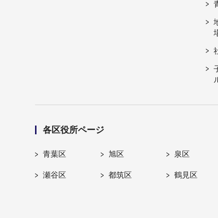
各区役所ページ
青葉区
旭区
泉区
瀬谷区
都筑区
鶴見区