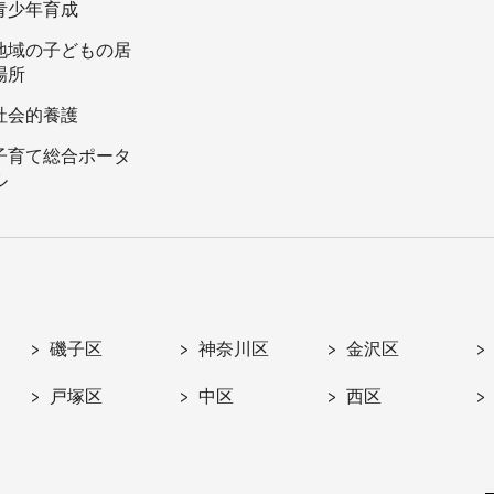
青少年育成
地域の子どもの居
場所
社会的養護
子育て総合ポータ
ル
磯子区
神奈川区
金沢区
戸塚区
中区
西区