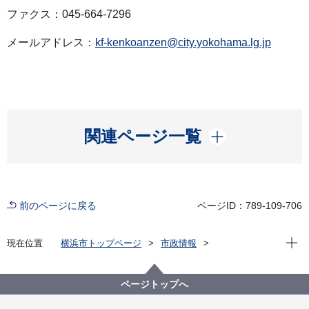
ファクス：045-664-7296
メールアドレス：
kf-kenkoanzen@city.yokohama.lg.jp
開く
関連ページ一覧
前のページに戻る
ページID：789-109-706
現在位
現在位置
横浜市トップページ
市政情報
広報・広聴・報道
記者発表
健康福祉局
記者発表 2022年度
新型コロナウイルス感染症による新たな市内の患者確
ページトップへ
認について