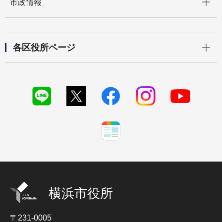
市政情報
開く
各区役所ページ
横浜市役所
〒231-0005