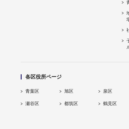
各区役所ページ
青葉区
旭区
泉区
瀬谷区
都筑区
鶴見区