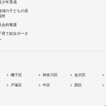
青少年育成
地域の子どもの居
場所
社会的養護
子育て総合ポータ
ル
磯子区
神奈川区
金沢区
戸塚区
中区
西区